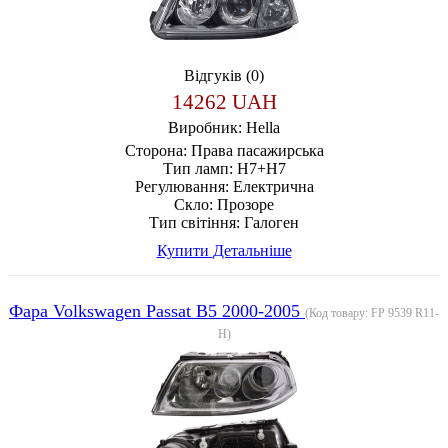
Відгуків (0)
14262 UAH
Виробник:
Hella
Сторона:
Права пасажирська
Тип ламп:
H7+H7
Регулювання:
Електрична
Скло:
Прозоре
Тип світіння:
Галоген
Купити
Детальніше
Фара Volkswagen Passat B5 2000-2005
(Код товару:
FP 9539 R11-
H
)