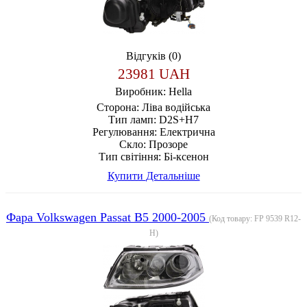
Відгуків (0)
23981 UAH
Виробник:
Hella
Сторона:
Ліва водійська
Тип ламп:
D2S+H7
Регулювання:
Електрична
Скло:
Прозоре
Тип світіння:
Бі-ксенон
Купити
Детальніше
Фара Volkswagen Passat B5 2000-2005
(Код товару:
FP 9539 R12-
H
)