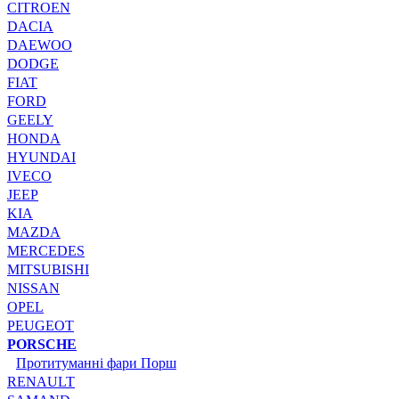
CITROEN
DACIA
DAEWOO
DODGE
FIAT
FORD
GEELY
HONDA
HYUNDAI
IVECO
JEEP
KIA
MAZDA
MERCEDES
MITSUBISHI
NISSAN
OPEL
PEUGEOT
PORSCHE
Протитуманні фари Порш
RENAULT