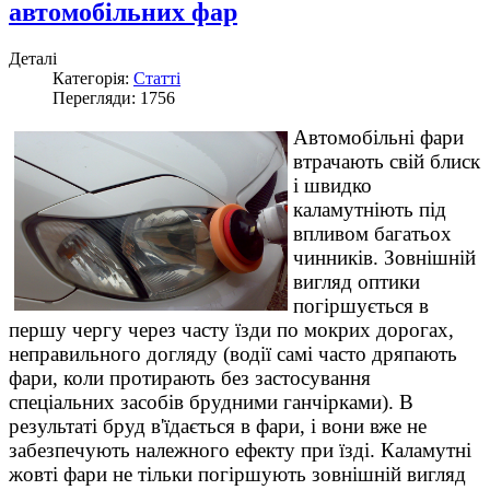
автомобільних фар
Деталі
Категорія:
Статті
Перегляди: 1756
Автомобільні
фари
втрачають
свій
блиск
і
швидко
каламутніють
під
впливом
багатьох
чинників
.
Зовнішній
вигляд
оптики
погіршується
в
першу
чергу
через часту
їзди
по мокрих дорогах
,
неправильного
догляду
(
водії
самі
часто
дряпають
фари
,
коли
протирають
без
застосування
спеціальних
засобів
брудними
ганчірками
)
.
В
результаті
бруд
в'їдається
в
фари
,
і
вони
вже
не
забезпечують
належного
ефекту
при
їзді
.
Каламутні
жовті
фари
не тільки
погіршують
зовнішній вигляд