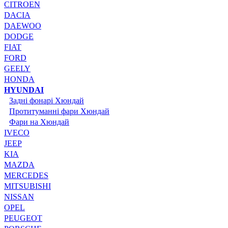
CITROEN
DACIA
DAEWOO
DODGE
FIAT
FORD
GEELY
HONDA
HYUNDAI
Задні фонарі Хюндай
Протитуманні фари Хюндай
Фари на Хюндай
IVECO
JEEP
KIA
MAZDA
MERCEDES
MITSUBISHI
NISSAN
OPEL
PEUGEOT