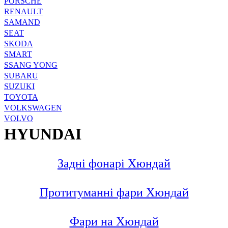
PORSCHE
RENAULT
SAMAND
SEAT
SKODA
SMART
SSANG YONG
SUBARU
SUZUKI
TOYOTA
VOLKSWAGEN
VOLVO
HYUNDAI
Задні фонарі Хюндай
Протитуманні фари Хюндай
Фари на Хюндай