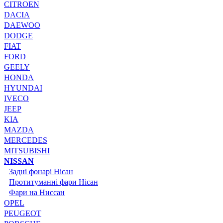
CITROEN
DACIA
DAEWOO
DODGE
FIAT
FORD
GEELY
HONDA
HYUNDAI
IVECO
JEEP
KIA
MAZDA
MERCEDES
MITSUBISHI
NISSAN
Задні фонарі Нісан
Протитуманні фари Нісан
Фари на Ниссан
OPEL
PEUGEOT