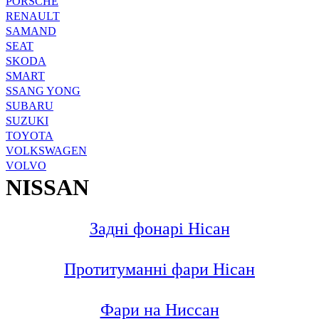
PORSCHE
RENAULT
SAMAND
SEAT
SKODA
SMART
SSANG YONG
SUBARU
SUZUKI
TOYOTA
VOLKSWAGEN
VOLVO
NISSAN
Задні фонарі Нісан
Протитуманні фари Нісан
Фари на Ниссан