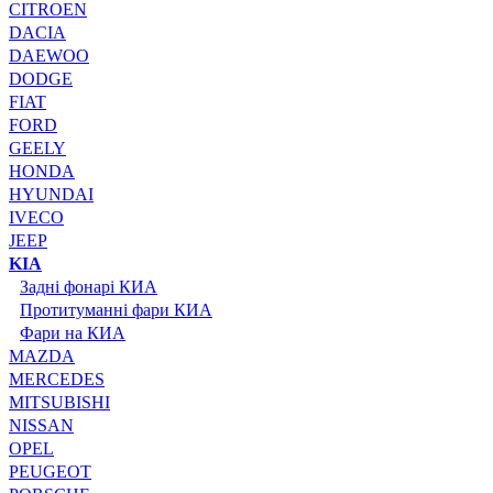
CITROEN
DACIA
DAEWOO
DODGE
FIAT
FORD
GEELY
HONDA
HYUNDAI
IVECO
JEEP
KIA
Задні фонарі КИА
Протитуманні фари КИА
Фари на КИА
MAZDA
MERCEDES
MITSUBISHI
NISSAN
OPEL
PEUGEOT