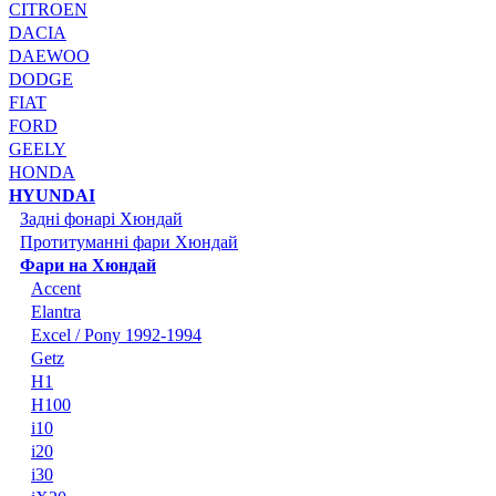
CITROEN
DACIA
DAEWOO
DODGE
FIAT
FORD
GEELY
HONDA
HYUNDAI
Задні фонарі Хюндай
Протитуманні фари Хюндай
Фари на Хюндай
Accent
Elantra
Excel / Pony 1992-1994
Getz
H1
H100
i10
i20
i30