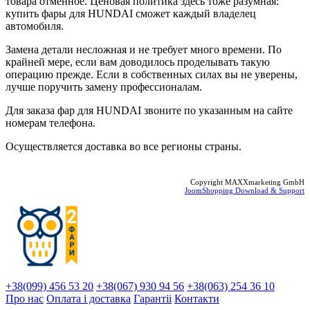
товара отменное. Ценовая политика здесь тоже разумная:
купить фары для HUNDAI сможет каждый владелец
автомобиля.
Замена детали несложная и не требует много времени. По
крайней мере, если вам доводилось проделывать такую
операцию прежде. Если в собственных силах вы не уверены,
лучше поручить замену профессионалам.
Для заказа фар для HUNDAI звоните по указанным на сайте
номерам телефона.
Осуществляется доставка во все регионы страны.
Copyright MAXXmarketing GmbH
JoomShopping Download & Support
+38(099) 456 53 20
+38(067) 930 94 56
+38(063) 254 36 10
Про нас
Оплата і доставка
Гарантіi
Контакти