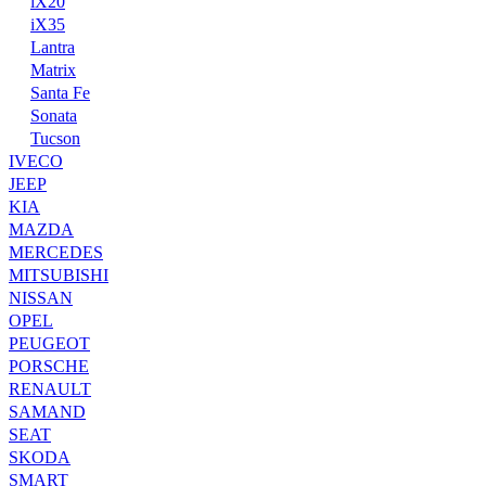
iX20
iX35
Lantra
Matrix
Santa Fe
Sonata
Tucson
IVECO
JEEP
KIA
MAZDA
MERCEDES
MITSUBISHI
NISSAN
OPEL
PEUGEOT
PORSCHE
RENAULT
SAMAND
SEAT
SKODA
SMART