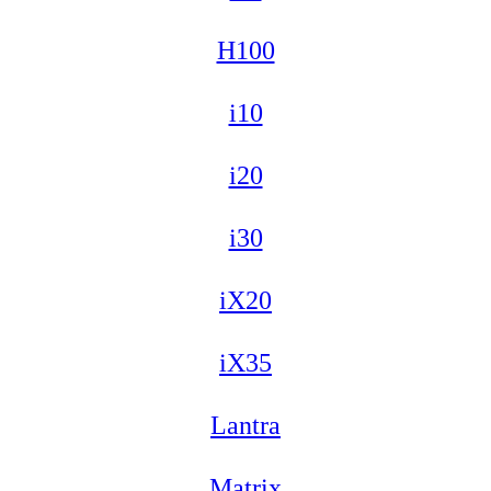
H100
i10
i20
i30
iX20
iX35
Lantra
Matrix