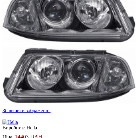
Збільшити зображення
Виробник:
Hella
14403 UAH
Ціна: