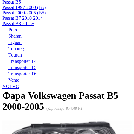
Passat B5
Passat 1997-2000 (B5)
Passat 2000-2005 (B5)
Passat B7 2010-2014
Passat B8 2015+
Polo
Sharan
Tiguan
Touareg
Touran
Transporter T4
Transporter T5
Transporter T6
Vento
VOLVO
Фара Volkswagen Passat B5
2000-2005
(Код товару:
954909-H
)