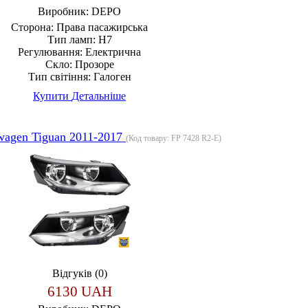
Виробник:
DEPO
Сторона:
Права пасажирська
Тип ламп:
H7
Регулювання:
Електрична
Скло:
Прозоре
Тип світіння:
Галоген
Купити
Детальніше
wagen Tiguan 2011-2017
(Код товару:
FP 7428 R2-E
)
Відгуків (0)
6130 UAH