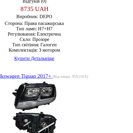
Відгуків (0)
8735 UAH
Виробник:
DEPO
Сторона:
Права пасажирська
Тип ламп:
H7+H7
Регулювання:
Електрична
Скло:
Прозоре
Тип світіння:
Галоген
Комплектація:
З мотором
Купити
Детальніше
lkswagen Tiguan 2017+
(Код товару:
95X210-E
)