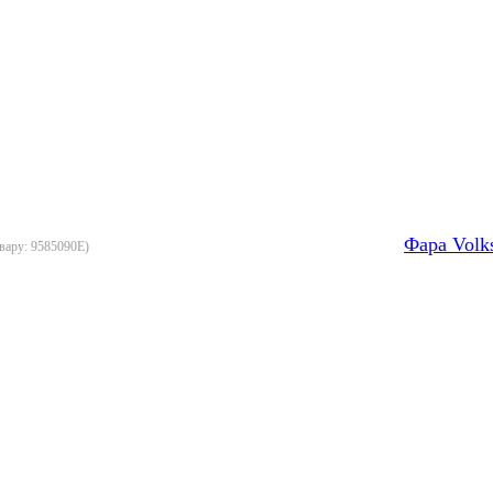
Фара Volk
овару:
9585090E
)