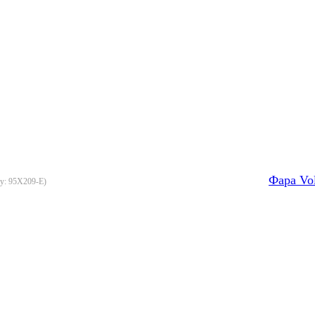
Фара Vo
ру:
95X209-E
)