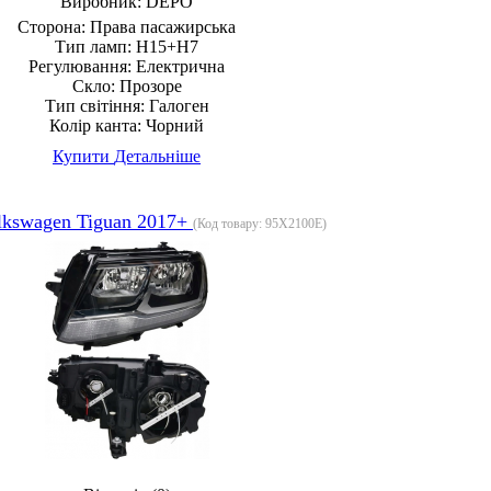
Виробник:
DEPO
Сторона:
Права пасажирська
Тип ламп:
H15+H7
Регулювання:
Електрична
Скло:
Прозоре
Тип світіння:
Галоген
Колір канта:
Чорний
Купити
Детальніше
lkswagen Tiguan 2017+
(Код товару:
95X2100E
)