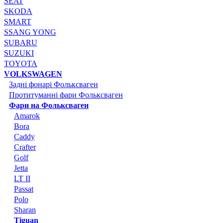
SEAT
SKODA
SMART
SSANG YONG
SUBARU
SUZUKI
TOYOTA
VOLKSWAGEN
Задні фонарі Фольксваген
Протитуманні фари Фольксваген
Фари на Фольксваген
Amarok
Bora
Caddy
Crafter
Golf
Jetta
LT II
Passat
Polo
Sharan
Tiguan