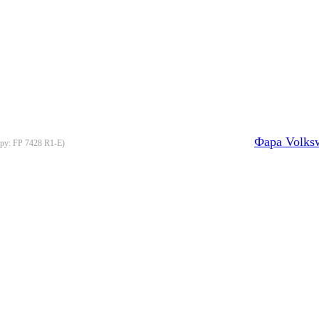
Фара Volks
ару:
FP 7428 R1-E
)