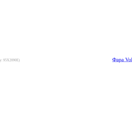
Фара Vo
у:
95X2090E
)