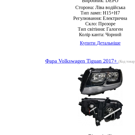
Виробник:
DEPO
Сторона:
Ліва водійська
Тип ламп:
H15+H7
Регулювання:
Електрична
Скло:
Прозоре
Тип світіння:
Галоген
Колір канта:
Чорний
Купити
Детальніше
Фара Volkswagen Tiguan 2017+
(Код товар