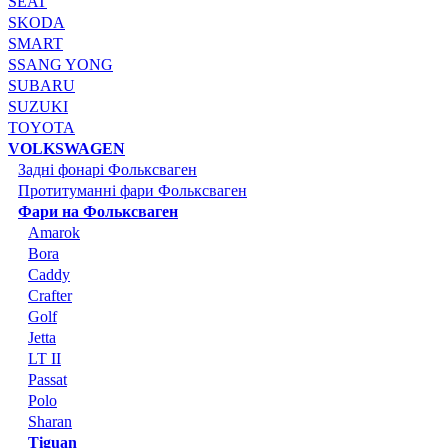
SEAT
SKODA
SMART
SSANG YONG
SUBARU
SUZUKI
TOYOTA
VOLKSWAGEN
Задні фонарі Фольксваген
Протитуманні фари Фольксваген
Фари на Фольксваген
Amarok
Bora
Caddy
Crafter
Golf
Jetta
LT II
Passat
Polo
Sharan
Tiguan