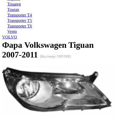
Touareg
Touran
Transporter T4
Transporter T5
Transporter T6
Vento
VOLVO
Фара Volkswagen Tiguan
2007-2011
(Код товару:
9585100E
)