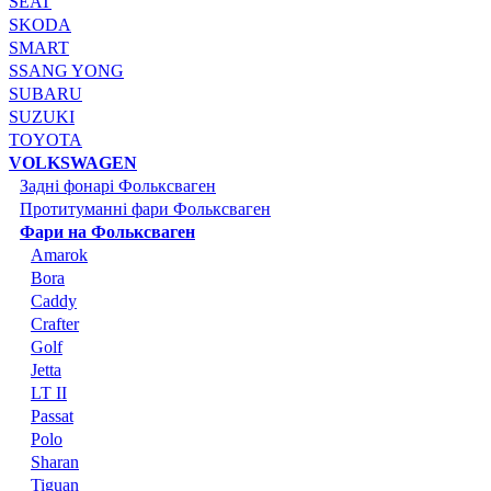
SEAT
SKODA
SMART
SSANG YONG
SUBARU
SUZUKI
TOYOTA
VOLKSWAGEN
Задні фонарі Фольксваген
Протитуманні фари Фольксваген
Фари на Фольксваген
Amarok
Bora
Caddy
Crafter
Golf
Jetta
LT II
Passat
Polo
Sharan
Tiguan