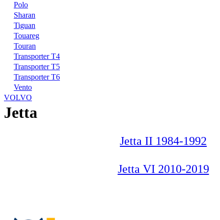
Polo
Sharan
Tiguan
Touareg
Touran
Transporter T4
Transporter T5
Transporter T6
Vento
VOLVO
Jetta
Jetta II 1984-1992
Jetta VI 2010-2019