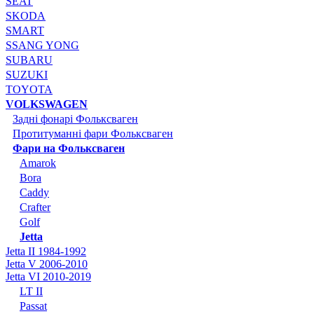
SEAT
SKODA
SMART
SSANG YONG
SUBARU
SUZUKI
TOYOTA
VOLKSWAGEN
Задні фонарі Фольксваген
Протитуманні фари Фольксваген
Фари на Фольксваген
Amarok
Bora
Caddy
Crafter
Golf
Jetta
Jetta II 1984-1992
Jetta V 2006-2010
Jetta VI 2010-2019
LT II
Passat