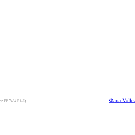
Фара Volks
ру:
FP 7434 R1-E
)