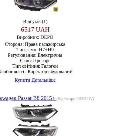
Відгуків (1)
6517 UAH
Виробник:
DEPO
Сторона:
Права пасажирська
Тип ламп:
H7+H9
Регулювання:
Електрична
Скло:
Прозоре
Тип світіння:
Галоген
собливості :
Коректор вбудований
Купити
Детальніше
swagen Passat B8 2015+
(Код товару:
95D3101V
)