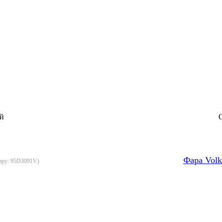
й
О
Фара Volk
ару:
95D3091V
)