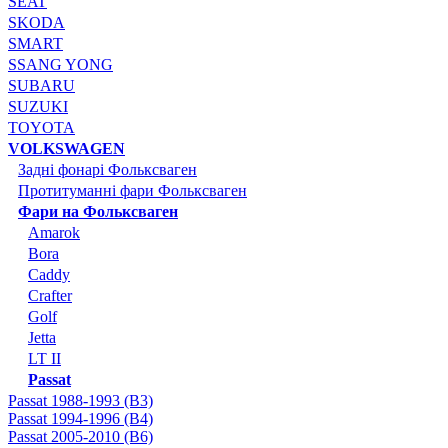
SEAT
SKODA
SMART
SSANG YONG
SUBARU
SUZUKI
TOYOTA
VOLKSWAGEN
Задні фонарі Фольксваген
Протитуманні фари Фольксваген
Фари на Фольксваген
Amarok
Bora
Caddy
Crafter
Golf
Jetta
LT II
Passat
Passat 1988-1993 (B3)
Passat 1994-1996 (B4)
Passat 2005-2010 (B6)