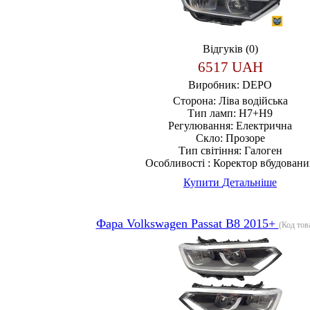
Відгуків (0)
6517 UAH
Виробник:
DEPO
Сторона:
Ліва водійська
Тип ламп:
H7+H9
Регулювання:
Електрична
Скло:
Прозоре
Тип світіння:
Галоген
Особливості :
Коректор вбудовани
Купити
Детальніше
Фара Volkswagen Passat B8 2015+
(Код тов