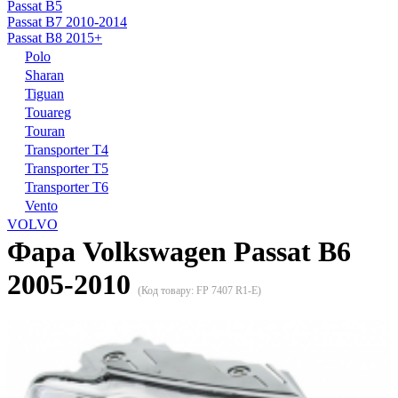
Passat B5
Passat B7 2010-2014
Passat B8 2015+
Polo
Sharan
Tiguan
Touareg
Touran
Transporter T4
Transporter T5
Transporter T6
Vento
VOLVO
Фара Volkswagen Passat B6
2005-2010
(Код товару:
FP 7407 R1-E
)