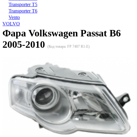
Transporter T5
Transporter T6
Vento
VOLVO
Фара Volkswagen Passat B6
2005-2010
(Код товара:
FP 7407 R1-E
)