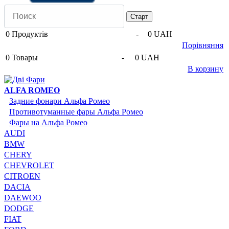
0
Продуктів
-
0 UAH
Порівняння
0
Товары
-
0 UAH
В корзину
ALFA ROMEO
Задние фонари Альфа Ромео
Противотуманные фары Альфа Ромео
Фары на Альфа Ромео
AUDI
BMW
CHERY
CHEVROLET
CITROEN
DACIA
DAEWOO
DODGE
FIAT