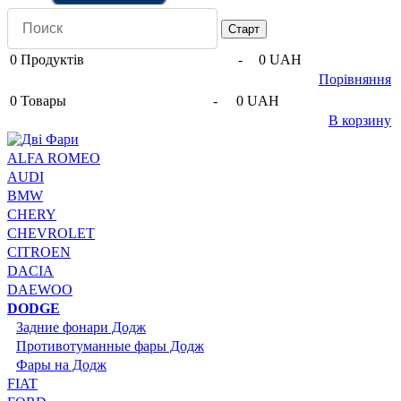
0
Продуктів
-
0 UAH
Порівняння
0
Товары
-
0 UAH
В корзину
ALFA ROMEO
AUDI
BMW
CHERY
CHEVROLET
CITROEN
DACIA
DAEWOO
DODGE
Задние фонари Додж
Противотуманные фары Додж
Фары на Додж
FIAT