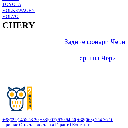
TOYOTA
VOLKSWAGEN
VOLVO
CHERY
Задние фонари Чери
Фары на Чери
+38(099) 456 53 20
+38(067) 930 94 56
+38(063) 254 36 10
Про нас
Оплата і доставка
Гарантіi
Контакти