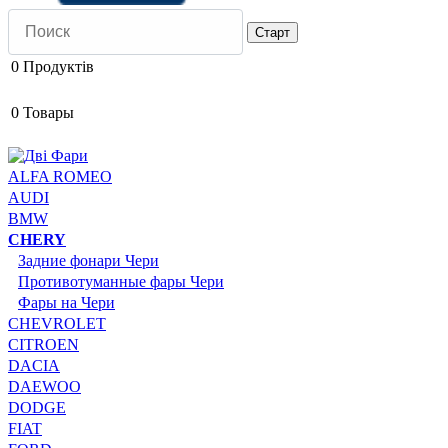
0
Продуктів
0
Товары
ALFA ROMEO
AUDI
BMW
CHERY
Задние фонари Чери
Противотуманные фары Чери
Фары на Чери
CHEVROLET
CITROEN
DACIA
DAEWOO
DODGE
FIAT