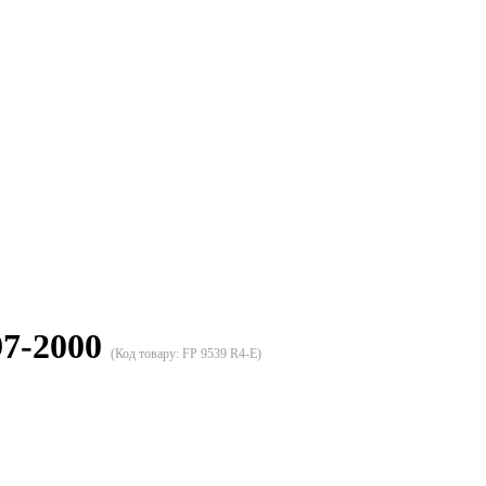
97-2000
(Код товару:
FP 9539 R4-E
)