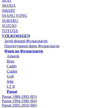
SEAT
SKODA
SMART
SSANG YONG
SUBARU
SUZUKI
TOYOTA
VOLKSWAGEN
Задні фонарі Фольксваген
Протитуманні фари Фольксваген
Фари на Фольксваген
Amarok
Bora
Caddy
Crafter
Golf
Jetta
LT II
Passat
Passat 1988-1993 (B3)
Passat 1994-1996 (B4)
Passat 2005-2010 (B6)