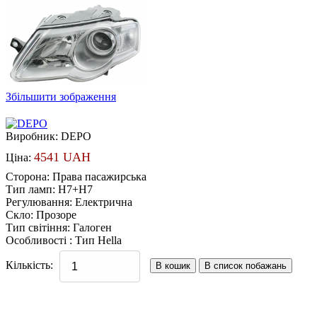
Збільшити зображення
Виробник:
DEPO
4541 UAH
Ціна:
Сторона
:
Права пасажирська
Тип ламп
:
H7+H7
Регулювання
:
Електрична
Скло
:
Прозоре
Тип світіння
:
Галоген
Особливості
:
Тип Hella
Кількість: