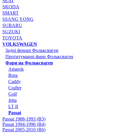
SEAT
SKODA
SMART
SSANG YONG
SUBARU
SUZUKI
TOYOTA
VOLKSWAGEN
Задні фонарі Фольксваген
Протитуманні фари Фольксваген
Фари на Фольксваген
Amarok
Bora
Caddy
Crafter
Golf
Jetta
LT II
Passat
Passat 1988-1993 (B3)
Passat 1994-1996 (B4)
Passat 2005-2010 (B6)