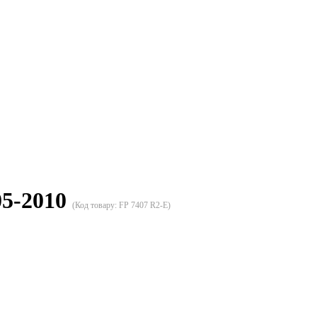
05-2010
(Код товару:
FP 7407 R2-E
)