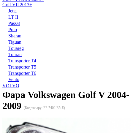
Golf VII 2013+
Jetta
LT II
Passat
Polo
Sharan
Tiguan
Touareg
Touran
Transporter T4
Transporter T5
Transporter T6
Vento
VOLVO
Фара Volkswagen Golf V 2004-
2009
(Код товару:
FP 7402 R5-E
)