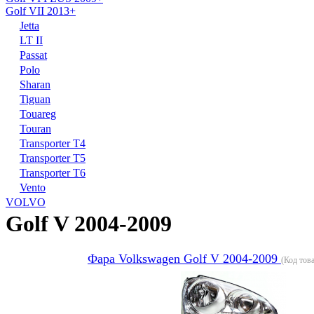
Golf VII 2013+
Jetta
LT II
Passat
Polo
Sharan
Tiguan
Touareg
Touran
Transporter T4
Transporter T5
Transporter T6
Vento
VOLVO
Golf V 2004-2009
Фара Volkswagen Golf V 2004-2009
(Код тов