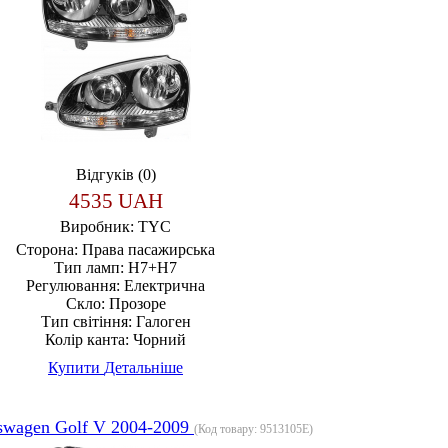
Відгуків (0)
4535 UAH
Виробник:
TYC
Сторона:
Права пасажирська
Тип ламп:
H7+H7
Регулювання:
Електрична
Скло:
Прозоре
Тип світіння:
Галоген
Колір канта:
Чорний
Купити
Детальніше
swagen Golf V 2004-2009
(Код товару:
9513105E
)