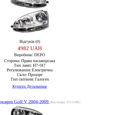
Відгуків (0)
4982 UAH
Виробник:
DEPO
Сторона:
Права пасажирська
Тип ламп:
H7+H7
Регулювання:
Електрична
Скло:
Прозоре
Тип світіння:
Галоген
Купити
Детальніше
swagen Golf V 2004-2009
(Код товару:
9513106E
)