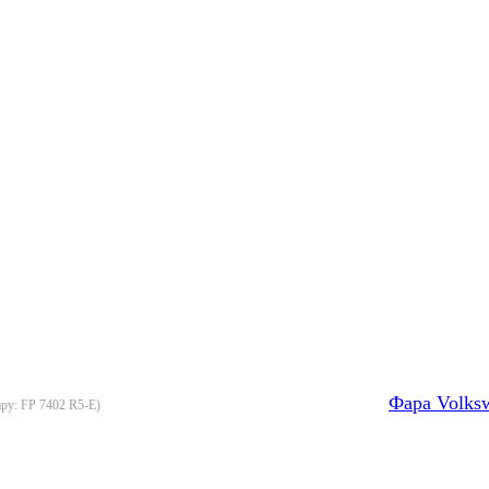
Фара Volks
ару:
FP 7402 R5-E
)