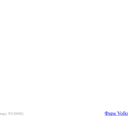
Фара Volk
овару:
9513096E
)