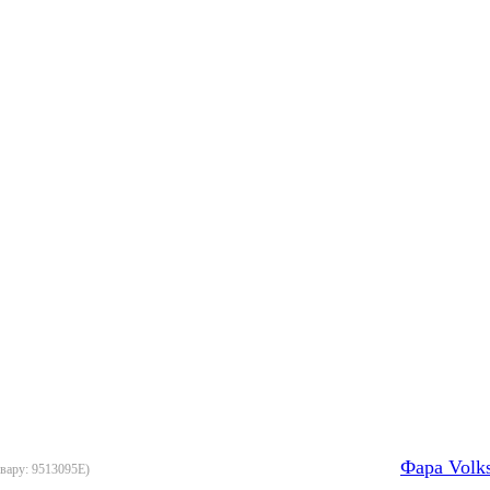
Фара Volk
овару:
9513095E
)