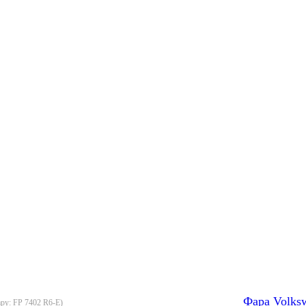
Фара Volks
ару:
FP 7402 R6-E
)