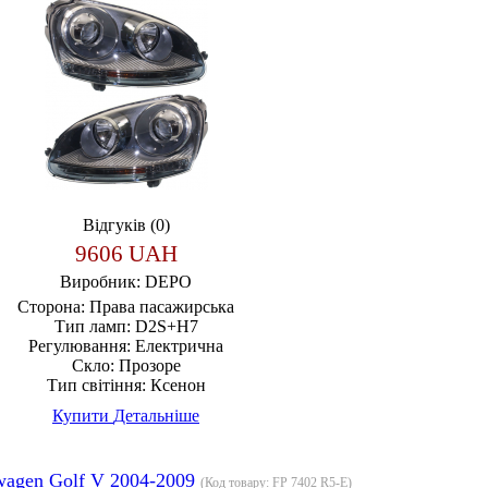
Відгуків (0)
9606 UAH
Виробник:
DEPO
Сторона:
Права пасажирська
Тип ламп:
D2S+H7
Регулювання:
Електрична
Скло:
Прозоре
Тип світіння:
Ксенон
Купити
Детальніше
wagen Golf V 2004-2009
(Код товару:
FP 7402 R5-E
)