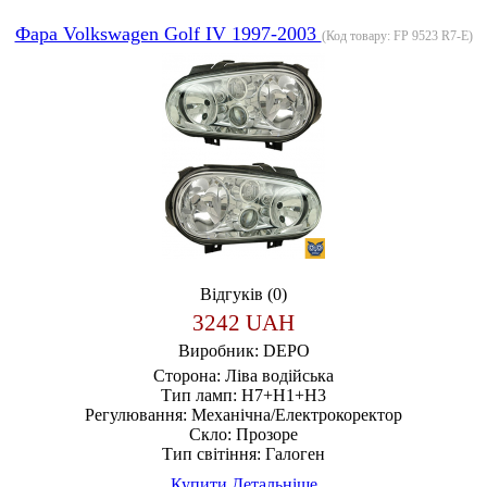
Фара Volkswagen Golf IV 1997-2003
(Код товару:
FP 9523 R7-E
)
Відгуків (0)
3242 UAH
Виробник:
DEPO
Сторона:
Ліва водійська
Тип ламп:
H7+H1+H3
Регулювання:
Механічна/Електрокоректор
Скло:
Прозоре
Тип світіння:
Галоген
Купити
Детальніше