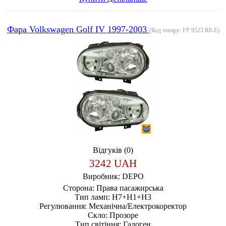
Фара Volkswagen Golf IV 1997-2003
(Код товару:
FP 9523 R8-E
)
Відгуків (0)
3242 UAH
Виробник:
DEPO
Сторона:
Права пасажирська
Тип ламп:
H7+H1+H3
Регулювання:
Механічна/Електрокоректор
Скло:
Прозоре
Тип світіння:
Галоген