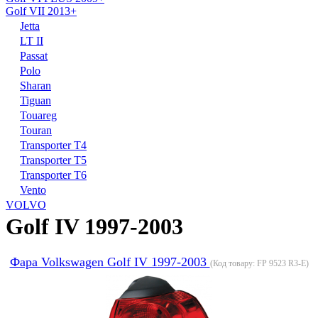
Golf VII 2013+
Jetta
LT II
Passat
Polo
Sharan
Tiguan
Touareg
Touran
Transporter T4
Transporter T5
Transporter T6
Vento
VOLVO
Golf IV 1997-2003
Фара Volkswagen Golf IV 1997-2003
(Код товару:
FP 9523 R3-E
)