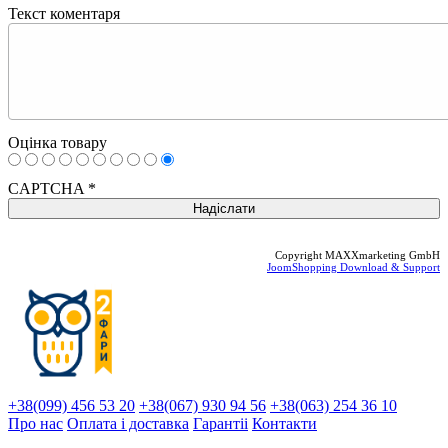
Текст коментаря
Оцінка товару
CAPTCHA
*
Copyright MAXXmarketing GmbH
JoomShopping Download & Support
+38(099) 456 53 20
+38(067) 930 94 56
+38(063) 254 36 10
Про нас
Оплата і доставка
Гарантіi
Контакти