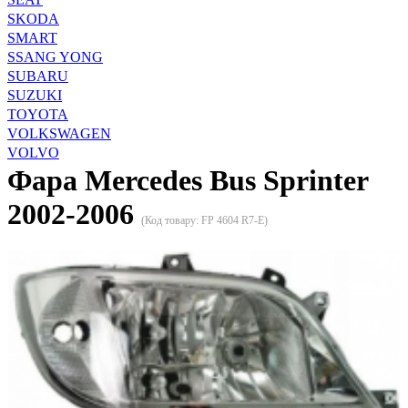
SKODA
SMART
SSANG YONG
SUBARU
SUZUKI
TOYOTA
VOLKSWAGEN
VOLVO
Фара Mercedes Bus Sprinter
2002-2006
(Код товару:
FP 4604 R7-E
)