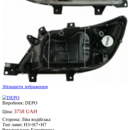
Збільшити зображення
Виробник:
DEPO
3758 UAH
Ціна:
Сторона
:
Ліва водійська
Тип ламп
:
H3+H7+H7
Регулювання
:
Електрична