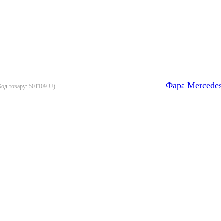
Фара Merсedes
Код товару:
50T109-U
)