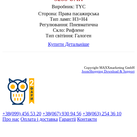
Виробник:
TYC
Сторона:
Права пасажирська
Тип ламп:
H3+H4
Регулювання:
Пневматична
Скло:
Рифлене
Тип світіння:
Галоген
Купити
Детальніше
Copyright MAXXmarketing GmbH
JoomShopping Download & Support
+38(099) 456 53 20
+38(067) 930 94 56
+38(063) 254 36 10
Про нас
Оплата і доставка
Гарантіi
Контакти