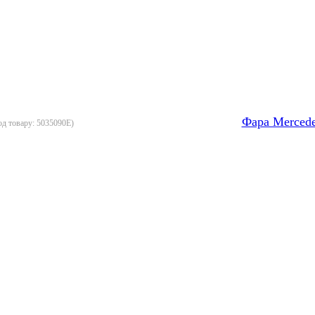
Фара Mercede
од товару:
5035090E
)