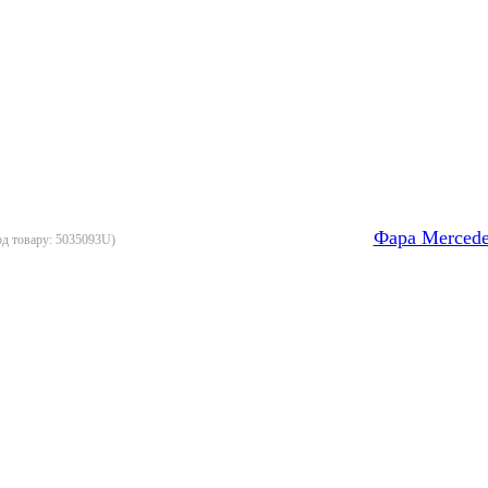
Фара Mercede
од товару:
5035093U
)