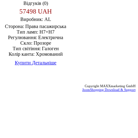
Відгуків (0)
57498 UAH
Виробник:
AL
Сторона:
Права пасажирська
Тип ламп:
H7+H7
Регулювання:
Електрична
Скло:
Прозоре
Тип світіння:
Галоген
Колір канта:
Хромований
Купити
Детальніше
Copyright MAXXmarketing GmbH
JoomShopping Download & Support