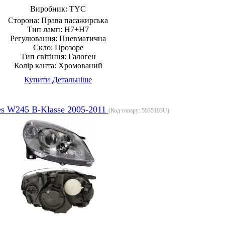
Виробник:
TYC
Сторона:
Права пасажирська
Тип ламп:
H7+H7
Регулювання:
Пневматична
Скло:
Прозоре
Тип світіння:
Галоген
Колір канта:
Хромований
Купити
Детальніше
s W245 B-Klasse 2005-2011
(Код товару:
5035103U
)