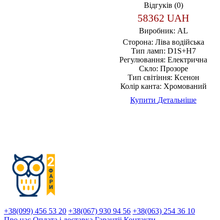
Відгуків (0)
58362 UAH
Виробник:
AL
Сторона:
Ліва водійська
Тип ламп:
D1S+H7
Регулювання:
Електрична
Скло:
Прозоре
Тип світіння:
Ксенон
Колір канта:
Хромований
Купити
Детальніше
+38(099) 456 53 20
+38(067) 930 94 56
+38(063) 254 36 10
Про нас
Оплата і доставка
Гарантіi
Контакти