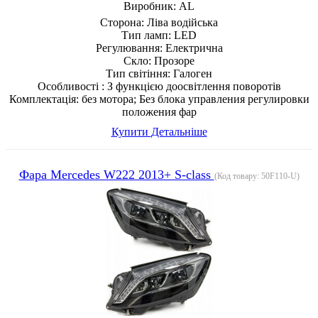
Виробник:
AL
Сторона:
Ліва водійська
Тип ламп:
LED
Регулювання:
Електрична
Скло:
Прозоре
Тип світіння:
Галоген
Особливості :
З функцією доосвітлення поворотів
Комплектація:
без мотора; Без блока управления регулировки
положения фар
Купити
Детальніше
Фара Mercedes W222 2013+ S-class
(Код товару:
50F110-U
)