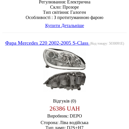
Регулювання:
Електрична
Скло:
Прозоре
Тип світіння:
Галоген
Особливості :
З протитуманною фарою
Купити
Детальніше
Фара Mercedes 220 2002-2005 S-Class
(Код товару:
5030091E
)
Відгуків (0)
26386 UAH
Виробник:
DEPO
Сторона:
Ліва водійська
Тип ламп:
D2S+H7