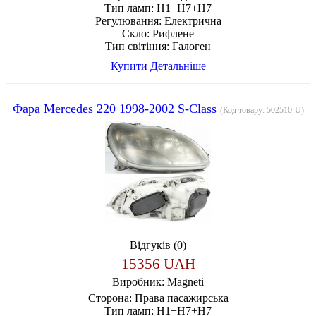
Тип ламп:
H1+H7+H7
Регулювання:
Електрична
Скло:
Рифлене
Тип світіння:
Галоген
Купити
Детальніше
Фара Mercedes 220 1998-2002 S-Class
(Код товару:
502510-U
)
Відгуків (0)
15356 UAH
Виробник:
Magneti
Сторона:
Права пасажирська
Тип ламп:
H1+H7+H7