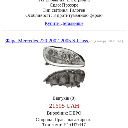
Скло:
Прозоре
Тип світіння:
Галоген
Особливості :
З протитуманною фарою
Купити
Детальніше
Фара Mercedes 220 2002-2005 S-Class
(Код товару:
503010-E
)
Відгуків (0)
21605 UAH
Виробник:
DEPO
Сторона:
Права пасажирська
Тип ламп:
H1+H7+H7