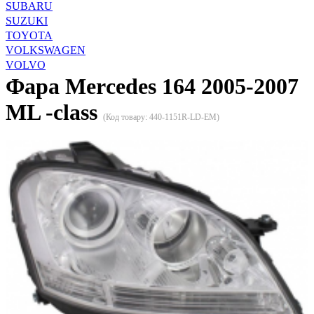
SUBARU
SUZUKI
TOYOTA
VOLKSWAGEN
VOLVO
Фара Merсedes 164 2005-2007
ML -class
(Код товару:
440-1151R-LD-EM
)