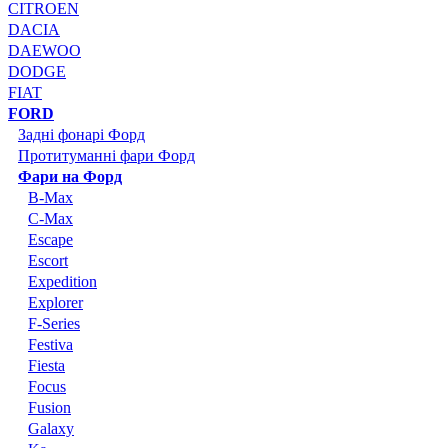
CITROEN
DACIA
DAEWOO
DODGE
FIAT
FORD
Задні фонарі Форд
Протитуманні фари Форд
Фари на Форд
B-Max
C-Max
Escape
Escort
Expedition
Explorer
F-Series
Festiva
Fiesta
Focus
Fusion
Galaxy