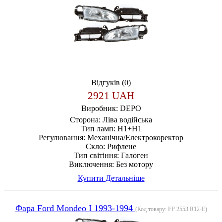
Відгуків (0)
2921 UAH
Виробник:
DEPO
Сторона:
Ліва водійська
Тип ламп:
H1+H1
Регулювання:
Механічна/Електрокоректор
Скло:
Рифлене
Тип світіння:
Галоген
Виключення:
Без мотору
Купити
Детальніше
Фара Ford Mondeo I 1993-1994
(Код товару:
FP 2553 R12-E
)