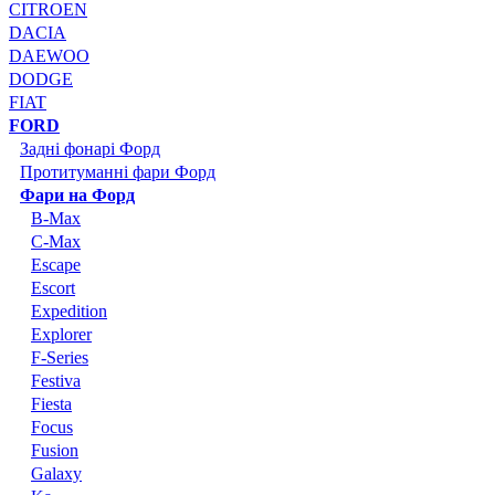
CITROEN
DACIA
DAEWOO
DODGE
FIAT
FORD
Задні фонарі Форд
Протитуманні фари Форд
Фари на Форд
B-Max
C-Max
Escape
Escort
Expedition
Explorer
F-Series
Festiva
Fiesta
Focus
Fusion
Galaxy