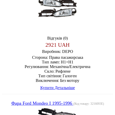
Відгуків (0)
2921 UAH
Виробник:
DEPO
Сторона:
Права пасажирська
Тип ламп:
H1+H1
Регулювання:
Механічна/Електрична
Скло:
Рифлене
Тип світіння:
Галоген
Виключення:
Без мотору
Купити
Детальніше
Фара Ford Mondeo I 1995-1996
(Код товару:
3216093E
)