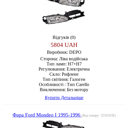
Відгуків (0)
5804 UAH
Виробник:
DEPO
Сторона:
Ліва водійська
Тип ламп:
H7+H7
Регулювання:
Електрична
Скло:
Рифлене
Тип світіння:
Галоген
Особливості :
Тип Carello
Виключення:
Без мотору
Купити
Детальніше
Фара Ford Mondeo I 1995-1996
(Код товару:
3216103E
)