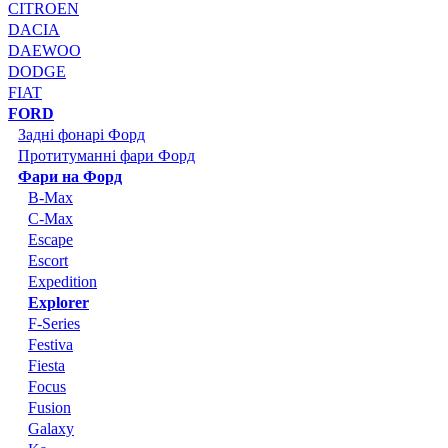
CITROEN
DACIA
DAEWOO
DODGE
FIAT
FORD
Задні фонарі Форд
Протитуманні фари Форд
Фари на Форд
B-Max
C-Max
Escape
Escort
Expedition
Explorer
F-Series
Festiva
Fiesta
Focus
Fusion
Galaxy