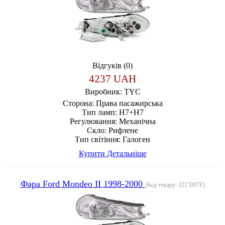
Відгуків (0)
4237 UAH
Виробник:
TYC
Сторона:
Права пасажирська
Тип ламп:
H7+H7
Регулювання:
Механічна
Скло:
Рифлене
Тип світіння:
Галоген
Купити
Детальніше
Фара Ford Mondeo II 1998-2000
(Код товару:
3217097E
)