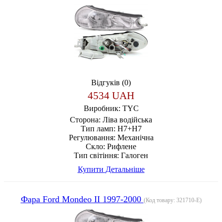
Відгуків (0)
4534 UAH
Виробник:
TYC
Сторона:
Ліва водійська
Тип ламп:
H7+H7
Регулювання:
Механічна
Скло:
Рифлене
Тип світіння:
Галоген
Купити
Детальніше
Фара Ford Mondeo II 1997-2000
(Код товару:
321710-E
)