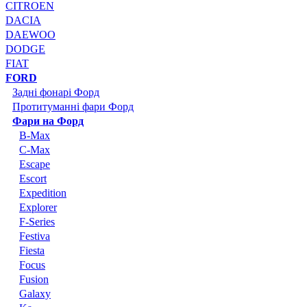
CITROEN
DACIA
DAEWOO
DODGE
FIAT
FORD
Задні фонарі Форд
Протитуманні фари Форд
Фари на Форд
B-Max
C-Max
Escape
Escort
Expedition
Explorer
F-Series
Festiva
Fiesta
Focus
Fusion
Galaxy