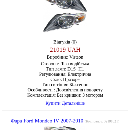
Відгуків (0)
21019 UAH
Виробник:
Visteon
Сторона:
Ліва водійська
Тип ламп:
D1S+H1
Регулювання:
Електрична
Скло:
Прозоре
Тип світіння:
Бі-ксенон
Особливості :
Доосвітлення повороту
Комплектація:
Без кришки; З мотором
Купити
Детальніше
Фара Ford Mondeo IV 2007-2010
(Код товару:
3219102T
)