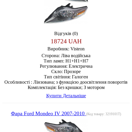
Відгуків (0)
18724 UAH
Виробник:
Visteon
Сторона:
Ліва водійська
Тип ламп:
H1+H1+H7
Регулювання:
Електрична
Скло:
Прозоре
Тип світіння:
Галоген
Особливості :
Лінзована; з функцією доосвітлення поворотів
Комплектація:
Без кришки; З мотором
Купити
Детальніше
Фара Ford Mondeo IV 2007-2010
(Код товару:
3219101T
)