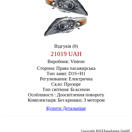
Відгуків (0)
21019 UAH
Виробник:
Visteon
Сторона:
Права пасажирська
Тип ламп:
D1S+H1
Регулювання:
Електрична
Скло:
Прозоре
Тип світіння:
Бі-ксенон
Особливості :
Доосвітлення повороту
Комплектація:
Без кришки; З мотором
Купити
Детальніше
Copyright MAXXmarketing GmbH