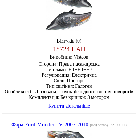
Відгуків (0)
18724 UAH
Виробник:
Visteon
Сторона:
Права пасажирська
Тип ламп:
H1+H1+H7
Регулювання:
Електрична
Скло:
Прозоре
Тип світіння:
Галоген
Особливості :
Лінзована; з функцією доосвітлення поворотів
Комплектація:
Без кришки; З мотором
Купити
Детальніше
Фара Ford Mondeo IV 2007-2010
(Код товару:
3219092T
)