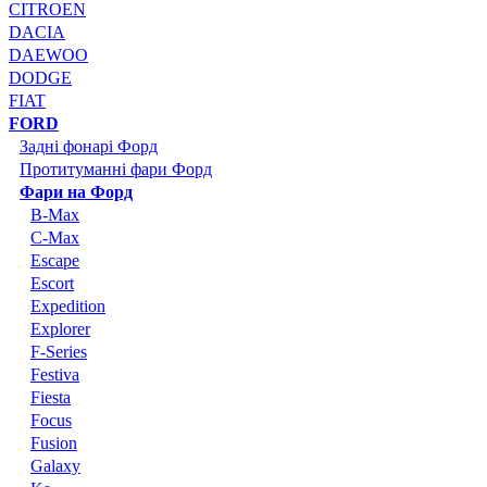
CITROEN
DACIA
DAEWOO
DODGE
FIAT
FORD
Задні фонарі Форд
Протитуманні фари Форд
Фари на Форд
B-Max
C-Max
Escape
Escort
Expedition
Explorer
F-Series
Festiva
Fiesta
Focus
Fusion
Galaxy