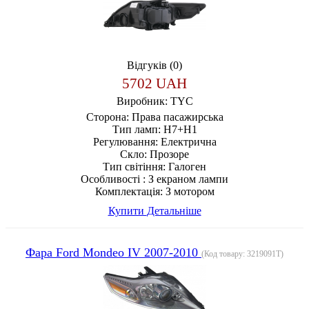
Відгуків (0)
5702 UAH
Виробник:
TYC
Сторона:
Права пасажирська
Тип ламп:
H7+H1
Регулювання:
Електрична
Скло:
Прозоре
Тип світіння:
Галоген
Особливості :
З екраном лампи
Комплектація:
З мотором
Купити
Детальніше
Фара Ford Mondeo IV 2007-2010
(Код товару:
3219091T
)