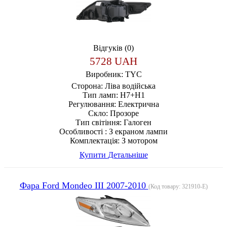
Відгуків (0)
5728 UAH
Виробник:
TYC
Сторона:
Ліва водійська
Тип ламп:
H7+H1
Регулювання:
Електрична
Скло:
Прозоре
Тип світіння:
Галоген
Особливості :
З екраном лампи
Комплектація:
З мотором
Купити
Детальніше
Фара Ford Mondeo III 2007-2010
(Код товару:
321910-E
)