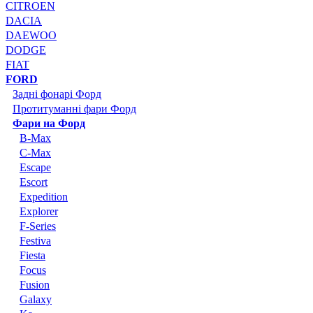
CITROEN
DACIA
DAEWOO
DODGE
FIAT
FORD
Задні фонарі Форд
Протитуманні фари Форд
Фари на Форд
B-Max
C-Max
Escape
Escort
Expedition
Explorer
F-Series
Festiva
Fiesta
Focus
Fusion
Galaxy