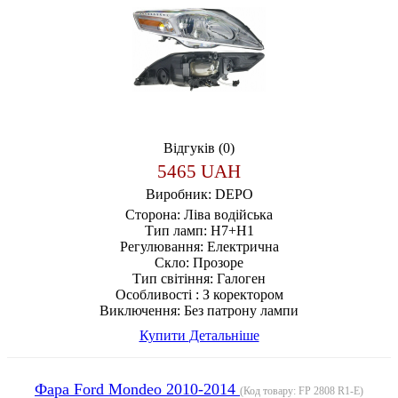
Відгуків (0)
5465 UAH
Виробник:
DEPO
Сторона:
Ліва водійська
Тип ламп:
H7+H1
Регулювання:
Електрична
Скло:
Прозоре
Тип світіння:
Галоген
Особливості :
З коректором
Виключення:
Без патрону лампи
Купити
Детальніше
Фара Ford Mondeo 2010-2014
(Код товару:
FP 2808 R1-E
)