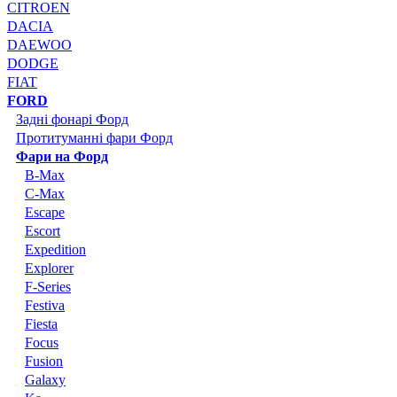
CITROEN
DACIA
DAEWOO
DODGE
FIAT
FORD
Задні фонарі Форд
Протитуманні фари Форд
Фари на Форд
B-Max
C-Max
Escape
Escort
Expedition
Explorer
F-Series
Festiva
Fiesta
Focus
Fusion
Galaxy