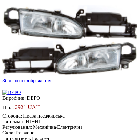
Збільшити зображення
Виробник:
DEPO
2921 UAH
Ціна:
Сторона
:
Права пасажирська
Тип ламп
:
H1+H1
Регулювання
:
Механічна/Електрична
Скло
:
Рифлене
Тип світіння
:
Галоген