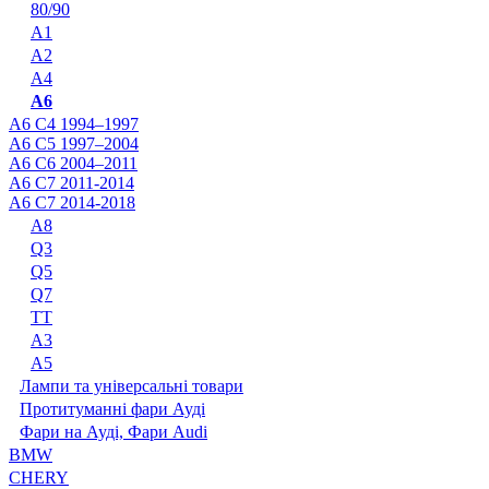
80/90
A1
A2
A4
A6
A6 C4 1994–1997
A6 C5 1997–2004
A6 C6 2004–2011
A6 C7 2011-2014
A6 C7 2014-2018
A8
Q3
Q5
Q7
TT
А3
А5
Лампи та універсальні товари
Протитуманні фари Ауді
Фари на Ауді, Фари Audi
BMW
CHERY