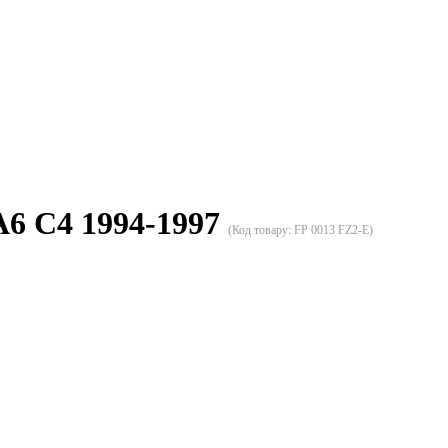
A6 C4 1994-1997
(Код товару:
FP 0013 FZ2-E
)