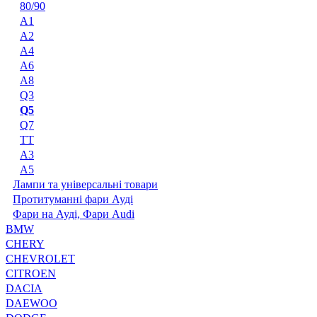
80/90
A1
A2
A4
A6
A8
Q3
Q5
Q7
TT
А3
А5
Лампи та універсальні товари
Протитуманні фари Ауді
Фари на Ауді, Фари Audi
BMW
CHERY
CHEVROLET
CITROEN
DACIA
DAEWOO