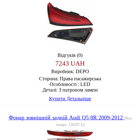
Відгуків (0)
7243 UAH
Виробник:
DEPO
Сторона:
Права пасажирська
Особливості :
LED
Деталі:
З патроном лампи
Купити
Детальніше
Фонар зовнішній задній Audi Q5 8R 2009-2012
(Код
товару:
136587-E
)