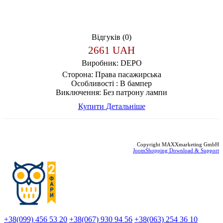
Відгуків (0)
2661 UAH
Виробник:
DEPO
Сторона:
Права пасажирська
Особливості :
В бампер
Виключення:
Без патрону лампи
Купити
Детальніше
Copyright MAXXmarketing GmbH
JoomShopping Download & Support
+38(099) 456 53 20
+38(067) 930 94 56
+38(063) 254 36 10