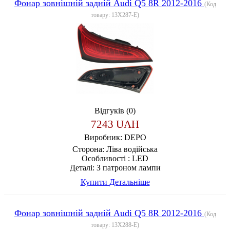
Фонар зовнішній задній Audi Q5 8R 2012-2016
(Код
товару:
13X287-E
)
Відгуків (0)
7243 UAH
Виробник:
DEPO
Сторона:
Ліва водійська
Особливості :
LED
Деталі:
З патроном лампи
Купити
Детальніше
Фонар зовнішній задній Audi Q5 8R 2012-2016
(Код
товару:
13X288-E
)