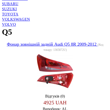
SUBARU
SUZUKI
TOYOTA
VOLKSWAGEN
VOLVO
Q5
Фонар зовнішній задній Audi Q5 8R 2009-2012
(Код
товару:
1365872U
)
Відгуків (0)
4925 UAH
Виробник:
AL