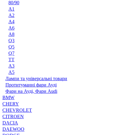
80/90
A1
A2
A4
A6
A8
Q3
Q5
Q7
TT
А3
А5
Лампи та універсальні товари
Протитуманні фари Ауді
Фари на Ауді, Фари Audi
BMW
CHERY
CHEVROLET
CITROEN
DACIA
DAEWOO