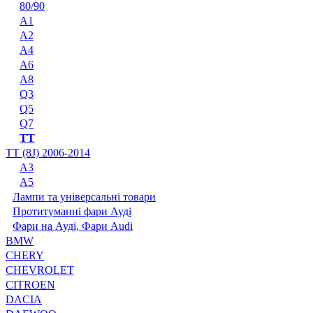
80/90
A1
A2
A4
A6
A8
Q3
Q5
Q7
TT
TT (8J) 2006-2014
А3
А5
Лампи та універсальні товари
Протитуманні фари Ауді
Фари на Ауді, Фари Audi
BMW
CHERY
CHEVROLET
CITROEN
DACIA