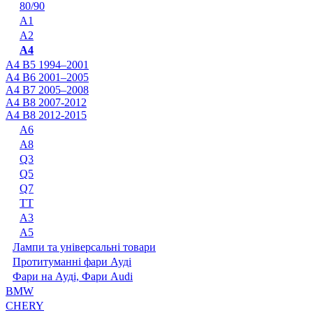
80/90
A1
A2
A4
A4 B5 1994–2001
A4 B6 2001–2005
A4 B7 2005–2008
A4 B8 2007-2012
A4 B8 2012-2015
A6
A8
Q3
Q5
Q7
TT
А3
А5
Лампи та універсальні товари
Протитуманні фари Ауді
Фари на Ауді, Фари Audi
BMW
CHERY