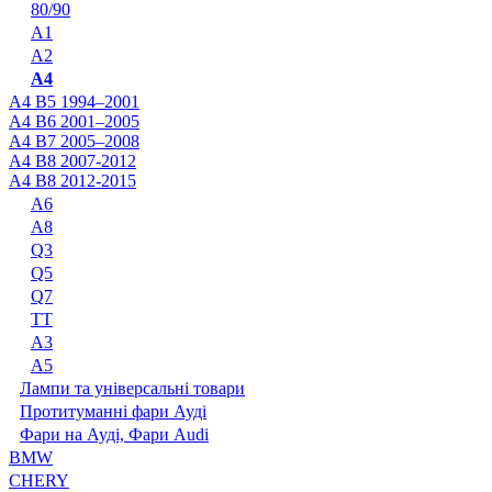
80/90
A1
A2
A4
A4 B5 1994–2001
A4 B6 2001–2005
A4 B7 2005–2008
A4 B8 2007-2012
A4 B8 2012-2015
A6
A8
Q3
Q5
Q7
TT
А3
А5
Лампи та універсальні товари
Протитуманні фари Ауді
Фари на Ауді, Фари Audi
BMW
CHERY