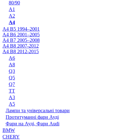
80/90
A1
A2
A4
A4 B5 1994–2001
A4 B6 2001–2005
A4 B7 2005–2008
A4 B8 2007-2012
A4 B8 2012-2015
A6
A8
Q3
Q5
Q7
TT
А3
А5
Лампи та універсальні товари
Протитуманні фари Ауді
Фари на Ауді, Фари Audi
BMW
CHERY