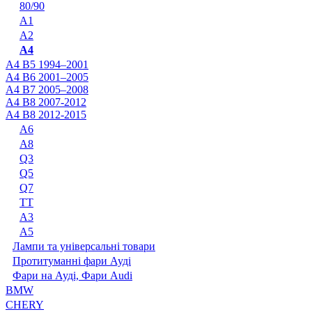
80/90
A1
A2
A4
A4 B5 1994–2001
A4 B6 2001–2005
A4 B7 2005–2008
A4 B8 2007-2012
A4 B8 2012-2015
A6
A8
Q3
Q5
Q7
TT
А3
А5
Лампи та універсальні товари
Протитуманні фари Ауді
Фари на Ауді, Фари Audi
BMW
CHERY