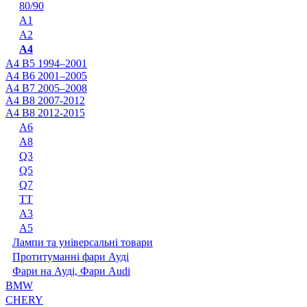
80/90
A1
A2
A4
A4 B5 1994–2001
A4 B6 2001–2005
A4 B7 2005–2008
A4 B8 2007-2012
A4 B8 2012-2015
A6
A8
Q3
Q5
Q7
TT
А3
А5
Лампи та універсальні товари
Протитуманні фари Ауді
Фари на Ауді, Фари Audi
BMW
CHERY