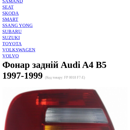
SAMAND
SEAT
SKODA
SMART
SSANG YONG
SUBARU
SUZUKI
TOYOTA
VOLKSWAGEN
VOLVO
Фонар задній Audi A4 B5
1997-1999
(Код товару:
FP 0018 F7-E
)