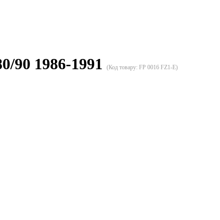
80/90 1986-1991
(Код товару:
FP 0016 FZ1-E
)