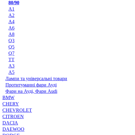
80/90
A1
A2
A4
A6
A8
Q3
Q5
Q7
TT
А3
А5
Лампи та універсальні товари
Протитуманні фари Ауді
Фари на Ауді, Фари Audi
BMW
CHERY
CHEVROLET
CITROEN
DACIA
DAEWOO