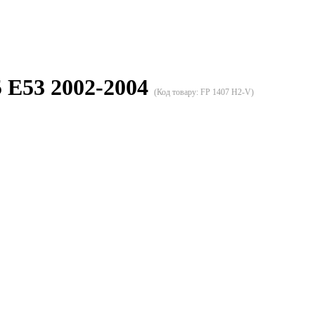
E53 2002-2004
(Код товару:
FP 1407 H2-V
)