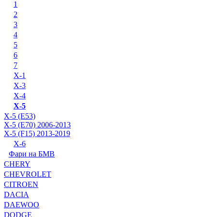
1
2
3
4
5
6
7
X-1
X-3
X-4
X-5
X-5 (E53)
X-5 (E70) 2006-2013
X-5 (F15) 2013-2019
X-6
Фари на БМВ
CHERY
CHEVROLET
CITROEN
DACIA
DAEWOO
DODGE