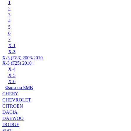
1
2
3
4
5
6
7
X-1
X-3
X-3 (E83) 2003-2010
X-3 (F25) 2010+
X-4
X-5
X-6
Фари на БМВ
CHERY
CHEVROLET
CITROEN
DACIA
DAEWOO
DODGE
FIAT