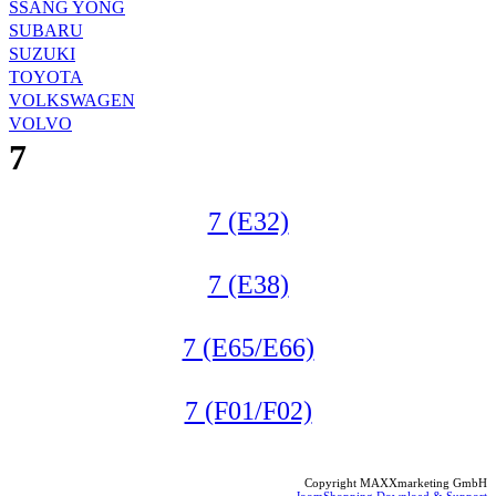
SSANG YONG
SUBARU
SUZUKI
TOYOTA
VOLKSWAGEN
VOLVO
7
7 (E32)
7 (E38)
7 (E65/E66)
7 (F01/F02)
Copyright MAXXmarketing GmbH
JoomShopping Download & Support