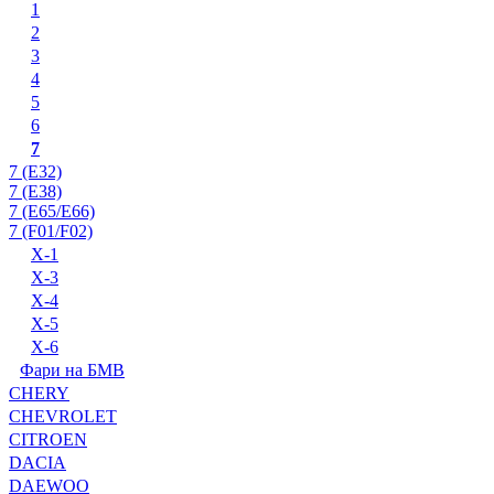
1
2
3
4
5
6
7
7 (E32)
7 (E38)
7 (E65/E66)
7 (F01/F02)
X-1
X-3
X-4
X-5
X-6
Фари на БМВ
CHERY
CHEVROLET
CITROEN
DACIA
DAEWOO